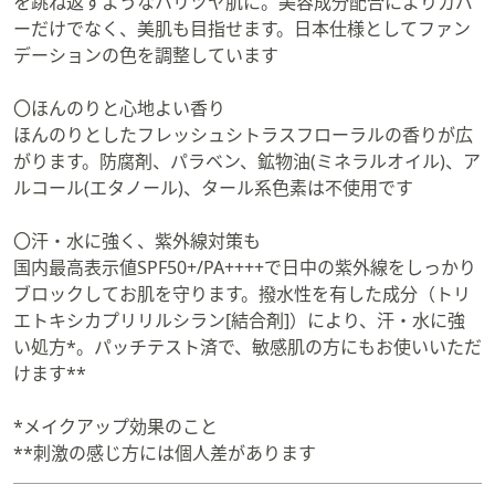
を跳ね返すようなハリツヤ肌に。美容成分配合によりカバ
ーだけでなく、美肌も目指せます。日本仕様としてファン
デーションの色を調整しています
〇ほんのりと心地よい香り
ほんのりとしたフレッシュシトラスフローラルの香りが広
がります。防腐剤、パラベン、鉱物油(ミネラルオイル)、ア
ルコール(エタノール)、タール系色素は不使用です
〇汗・水に強く、紫外線対策も
国内最高表示値SPF50+/PA++++で日中の紫外線をしっかり
ブロックしてお肌を守ります。撥水性を有した成分（トリ
エトキシカプリリルシラン[結合剤]）により、汗・水に強
い処方*。パッチテスト済で、敏感肌の方にもお使いいただ
けます**
*メイクアップ効果のこと
**刺激の感じ方には個人差があります