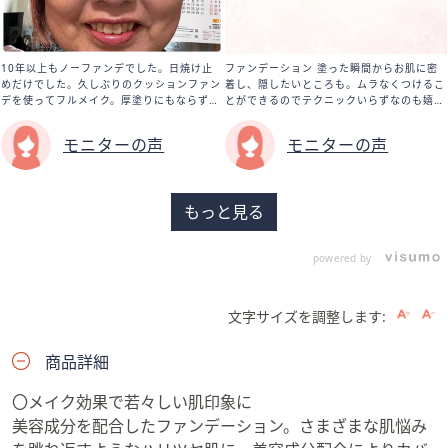
10年以上もノーファンデでした。日焼け止
ファンデーション 塗った瞬間からお肌に密
めだけでした。久しぶりのクッションファン
着し、隠したいところも。ムラなくつけるこ
デを使ってフルメイク。厚塗りにもならず
とができるのでテクニックいらずなのも嬉し
艶々になりました。リップも薄塗りのリップ
い。仕上がりがサラッとしているので自然な
だったので、口紅で顔が明るくなりました。
感じとともに、立体感も生まれるので小顔に
モニターの声
モニターの声
老け顔メイクにならなくて良かったです！
見せてくれる。 リップ このみずみずしさ素
（Y.K 60代）
晴らしい。唇が守られてる感覚をつけている
間ずっと感じることができます。見た目もぷ
っくりと立体感が出るので若々しく、元気な
もっと見る
印象に見えます。気持ちよすぎて『んぱっん
ぱっ』しちゃいます(わかるかなぁ(笑)) (M.G
50代)
powered by
文字サイズを調整します:
商品詳細
〇メイク効果で若々しい肌印象に
美容成分を配合したファンデーション。さまざまな肌悩み