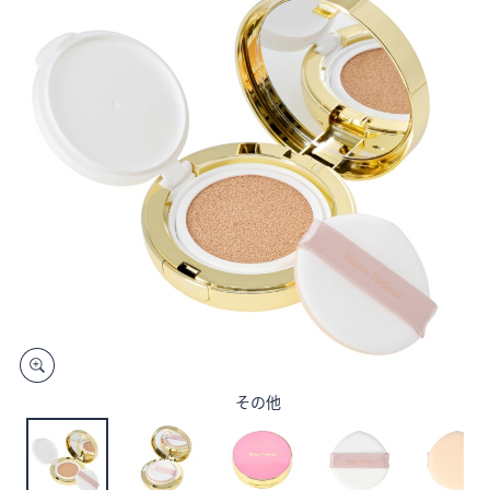
矢
印
キ
ー
ま
た
は
タ
ッ
チ
デ
バ
イ
ス
で
その他
左
右
に