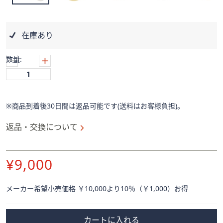
ス
ワ
イ
在庫あり
プ
し
数量:
て
閲
覧
で
※商品到着後30日間は返品可能です(送料はお客様負担)。
き
ま
返品・交換について
す。
削
¥9,000
除
メーカー希望小売価格 ￥10,000より10％（￥1,000）お得
カートに入れる