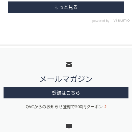
powered by
フ
ッ
タ
メールマガジン
ー
メ
登録はこちら
ニ
QVCからのお知らせ登録で500円クーポン
ュ
ー
と