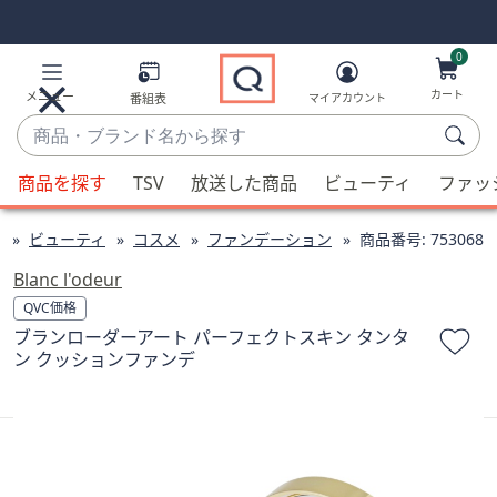
Skip
Skip
Navigation
Navigation
Links
Links2
0
カート
メニュー
番組表
マイアカウント
商
品・
候
ブ
商品を探す
TSV
放送した商品
ビューティ
ファッ
補
ラ
が
ン
ビューティ
コスメ
ファンデーション
商品番号:
753068
利
ド
用
Blanc l'odeur
名
可
QVC価格
か
能
ブランローダーアート パーフェクトスキン タンタ
ら
な
ン クッションファンデ
探
場
す
合、
上
下
の