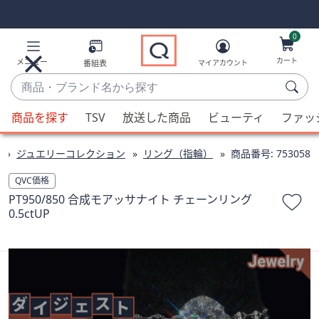
Skip
Skip
Navigation
Navigation
Links
Links2
0
カート
メニュー
番組表
マイアカウント
商
品・
候
ブ
商品を探す
TSV
放送した商品
ビューティ
ファッ
補
ラ
が
ン
ジュエリーコレクション
リング（指輪）
商品番号:
753058
利
ド
用
QVC価格
名
可
PT950/850 合成モアッサナイト チェーンリング
か
能
0.5ctUP
ら
な
探
場
す
合、
上
下
の