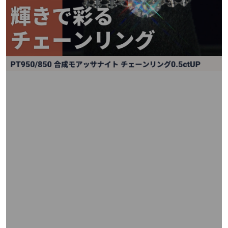
矢
印
キ
ー
ま
た
は
タ
ッ
チ
デ
バ
イ
ス
で
左
右
に