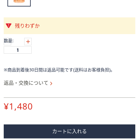
ス
ワ
イ
プ
残りわずか
し
て
数量:
閲
覧
で
き
※商品到着後30日間は返品可能です(送料はお客様負担)。
ま
す。
返品・交換について
削
¥1,480
除
カートに入れる