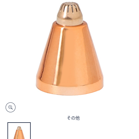
矢
印
キ
ー
ま
た
は
タ
ッ
チ
デ
バ
イ
ス
で
左
その他
右
に