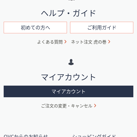
と
イ
ヘルプ・ガイド
ン
フ
初めての方へ
ご利用ガイド
ォ
よくある質問
ネット注文 虎の巻
メ
ー
シ
マイアカウント
ョ
ン
マイアカウント
ご注文の変更・キャンセル
QVCからのお知らせ
ショッピングガイド