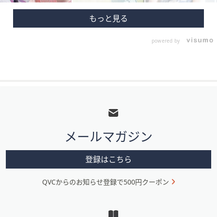
powered by
フ
ッ
タ
メールマガジン
ー
メ
登録はこちら
ニ
QVCからのお知らせ登録で500円クーポン
ュ
ー