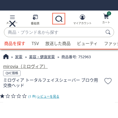
Skip
Skip
Navigation
Navigation
Links
Links2
0
カート
メニュー
番組表
マイアカウント
商
品・
候
ブ
商品を探す
TSV
放送した商品
ビューティ
ファッ
補
ラ
が
ン
家電
美容・健康家電
商品番号:
752963
利
ド
用
mirovia（ミロヴィア）
名
可
QVC価格
か
能
ミロヴィア トータルフェイスシェーバー ブロウ用
ら
な
交換ヘッド
探
場
す
合、
(1 件)
レビューを見る
上
下
の