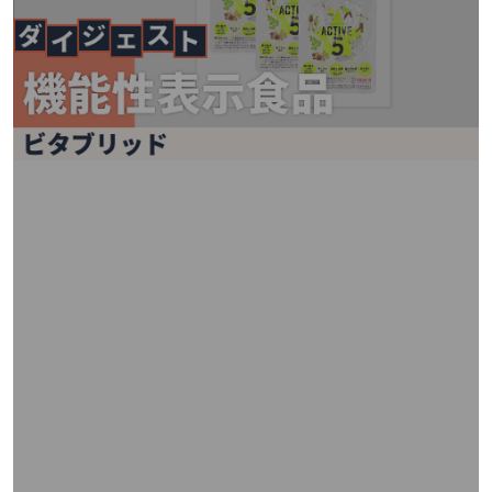
矢
印
キ
ー
ま
た
は
タ
ッ
チ
デ
バ
イ
ス
で
左
右
に