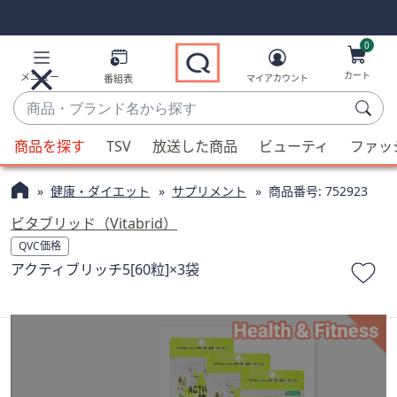
Skip
Skip
Navigation
Navigation
Links
Links2
0
カート
メニュー
番組表
マイアカウント
商
品・
候
ブ
商品を探す
TSV
放送した商品
ビューティ
ファッ
補
ラ
が
ン
健康・ダイエット
サプリメント
商品番号:
752923
利
ド
用
ビタブリッド（Vitabrid）
名
可
QVC価格
か
能
アクティブリッチ5[60粒]×3袋
ら
な
探
場
す
合、
上
下
の