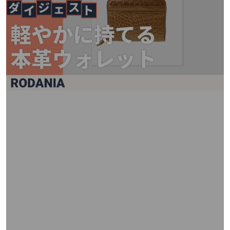
矢
印
キ
ー
ま
た
は
タ
ッ
チ
デ
バ
イ
ス
で
左
右
に