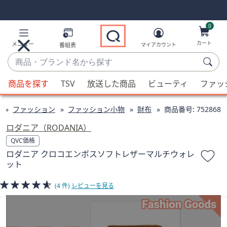
Skip
Skip
Navigation
Navigation
Links
Links2
0
カート
メニュー
番組表
マイアカウント
商
品・
候
ブ
商品を探す
TSV
放送した商品
ビューティ
ファッ
補
ラ
が
ン
ファッション
ファッション小物
財布
商品番号:
752868
利
ド
用
ロダニア（RODANIA）
名
可
QVC価格
か
能
ロダニア クロコエンボスソフトレザーマルチウォレ
ら
な
ット
探
場
す
合、
(4 件)
レビューを見る
上
下
の