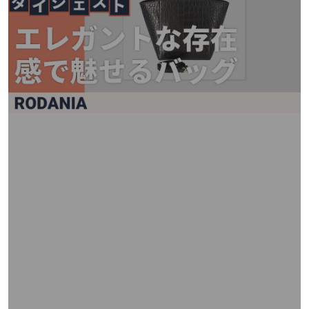
矢
印
キ
ー
ま
た
は
タ
ッ
チ
デ
バ
イ
ス
で
左
右
に