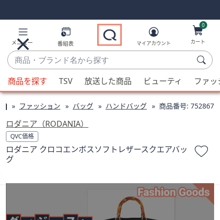
Skip
Skip
Navigation
Navigation
Links
Links2
0
カート
メニュー
番組表
マイアカウント
商
品・
候
ブ
商品を探す
TSV
放送した商品
ビューティ
ファッ
補
ラ
が
ン
ファッション
バッグ
ハンドバッグ
商品番号:
752867
利
ド
用
ロダニア（RODANIA）
名
可
QVC価格
か
能
ロダニア クロコエンボスソフトレザースクエアバッ
ら
な
グ
探
場
す
合、
上
下
の