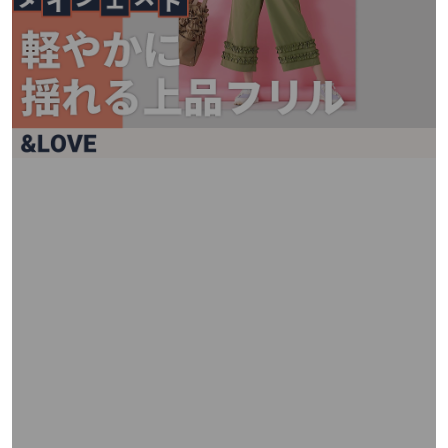
矢
印
キ
ー
ま
た
は
タ
ッ
チ
デ
バ
イ
ス
で
左
右
に