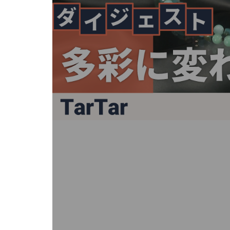
キ
ー
ま
た
は
タ
ッ
チ
デ
バ
イ
ス
で
左
右
に
ス
ワ
イ