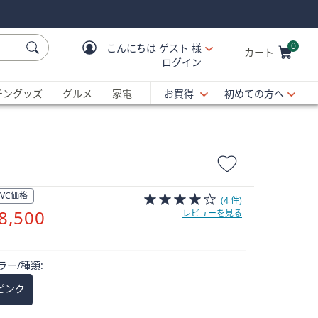
0
こんにちは
ゲスト 様
カート
ログイン
Cart is Empty
C
チングッズ
グルメ
家電
お買得
初めての方へ
QVC価格
(4 件)
削
8,500
レビューを見る
除
ラー/種類:
ピンク