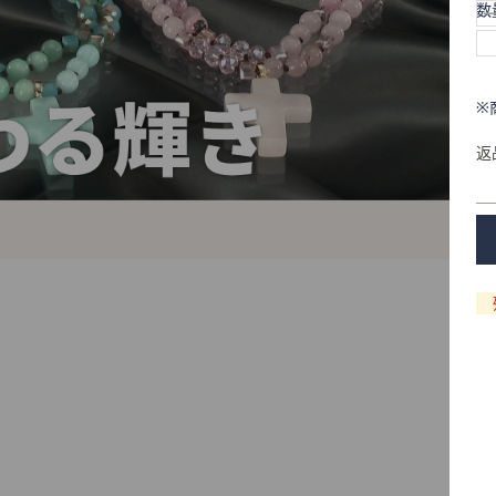
数
※
返