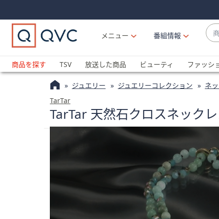
Skip
Skip
Navigation
Navigation
Links
Links2
商
メニュー
番組情報
品
候
ブ
補
ラ
商品を探す
TSV
放送した商品
ビューティ
ファッシ
が
ン
利
ジュエリー
ジュエリーコレクション
ネッ
ド
用
名
TarTar
可
TarTar 天然石クロスネックレ
か
能
ら
な
探
場
す
合
上
下
の
矢
印