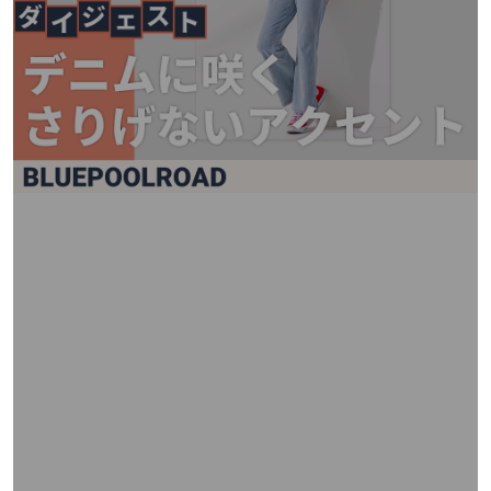
矢
印
キ
ー
ま
た
は
タ
ッ
チ
デ
バ
イ
ス
で
左
右
に