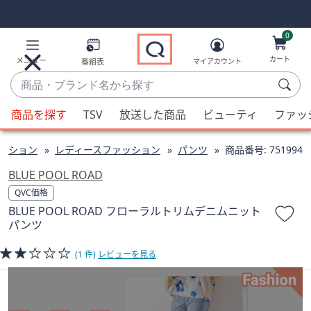
Skip
Skip
Navigation
Navigation
Links
Links2
0
カート
メニュー
番組表
マイアカウント
商
品・
候
ブ
商品を探す
TSV
放送した商品
ビューティ
ファッ
補
ラ
が
ン
ッション
レディースファッション
パンツ
商品番号:
751994
利
ド
用
BLUE POOL ROAD
名
可
QVC価格
か
能
BLUE POOL ROAD フローラルトリムデニムニット
ら
な
パンツ
探
場
す
合、
(1 件)
レビューを見る
上
下
の