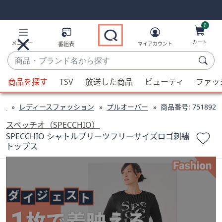
Skip
Skip
Navigation
Navigation
Links
Links2
0
カート
メニュー
番組表
マイアカウント
商
品・
候
ブ
商品を探す
TSV
放送した商品
ビューティ
ファッ
補
ラ
が
ン
ン
レディースファッション
プルオーバー
商品番号:
751892
利
ド
用
スペッチオ（SPECCHIO）
名
可
SPECCHIO シャトルプリーツフリーサイズロゴ刺繍
か
トップス
能
ら
な
探
場
す
合、
上
下
の