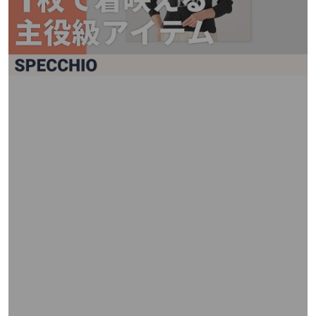
矢
印
キ
ー
ま
た
は
タ
ッ
チ
デ
バ
イ
ス
で
左
右
に