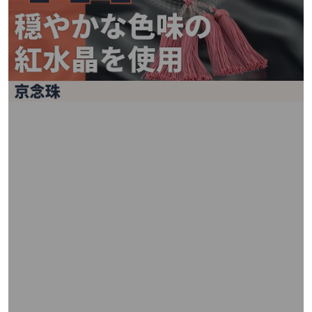
矢
印
キ
ー
ま
た
は
タ
ッ
チ
デ
バ
イ
ス
で
左
右
に