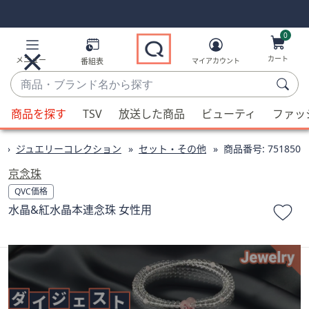
Skip
Skip
Navigation
Navigation
Links
Links2
0
カート
メニュー
番組表
マイアカウント
商
品・
候
ブ
商品を探す
TSV
放送した商品
ビューティ
ファッ
補
ラ
が
ン
ジュエリーコレクション
セット・その他
商品番号:
751850
利
ド
用
京念珠
名
可
QVC価格
か
能
水晶&紅水晶本連念珠 女性用
ら
な
探
場
す
合、
上
下
の