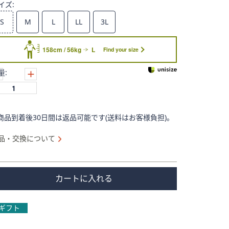
イズ:
S
M
L
LL
3L
158cm / 56kg
L
Find your size
量:
商品到着後30日間は返品可能です(送料はお客様負担)。
品・交換について
カートに入れる
ギフト