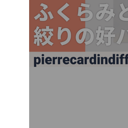
キ
ー
ま
た
は
タ
ッ
チ
デ
バ
イ
ス
で
左
右
に
ス
ワ
イ