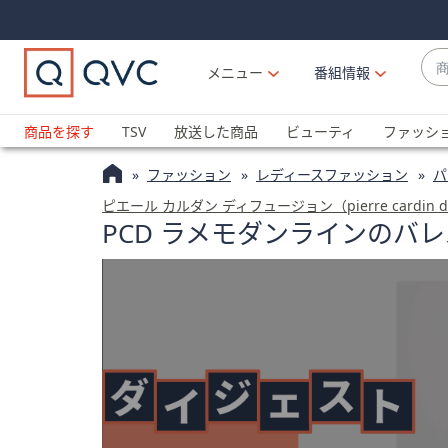
Skip
Skip
Navigation
Navigation
Links
Links2
商
メニュー
番組情報
品
候
ブ
補
ラ
商品を探す
TSV
放送した商品
ビューティ
ファッシ
が
ン
利
ファッション
レディースファッション
パ
ド
用
名
ピエール カルダン ディフュージョン（pierre cardin dif
可
PCD ラメモダンラインのバ
か
能
ら
な
探
場
す
合
上
下
の
矢
印