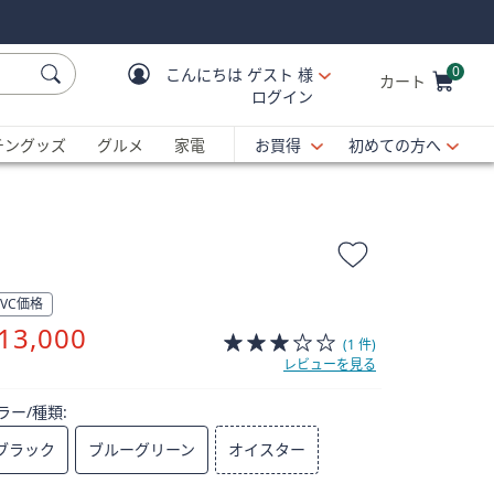
0
こんにちは
ゲスト 様
カート
ログイン
Cart is Empty
C
チングッズ
グルメ
家電
お買得
初めての方へ
QVC価格
削
13,000
(1 件)
除
レビューを見る
ラー/種類:
ブラック
ブルーグリーン
オイスター