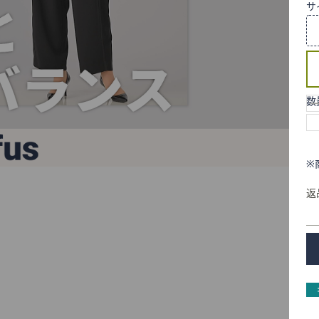
サ
数
※
返