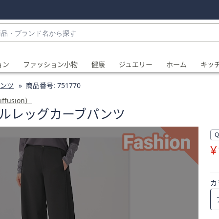
・
ョン
ファッション小物
健康
ジュエリー
ホーム
キッ
ンツ
商品番号:
751770
fusion）
レルレッグカーブパンツ
¥
、
カ