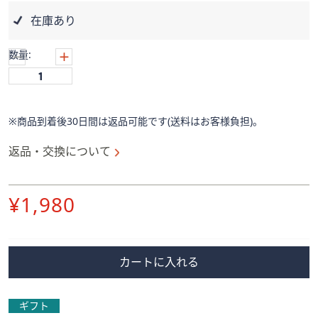
ス
ワ
在庫あり
イ
プ
数量:
し
て
閲
覧
※商品到着後30日間は返品可能です(送料はお客様負担)。
で
返品・交換について
き
ま
す。
削
¥1,980
除
カートに入れる
ギフト