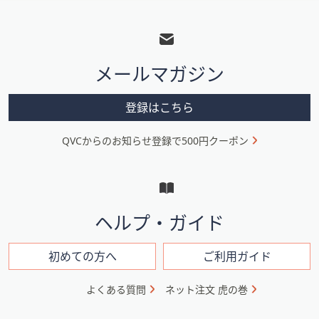
フ
ッ
タ
メールマガジン
ー
メ
登録はこちら
ニ
QVCからのお知らせ登録で500円クーポン
ュ
ー
と
イ
ヘルプ・ガイド
ン
フ
初めての方へ
ご利用ガイド
ォ
よくある質問
ネット注文 虎の巻
メ