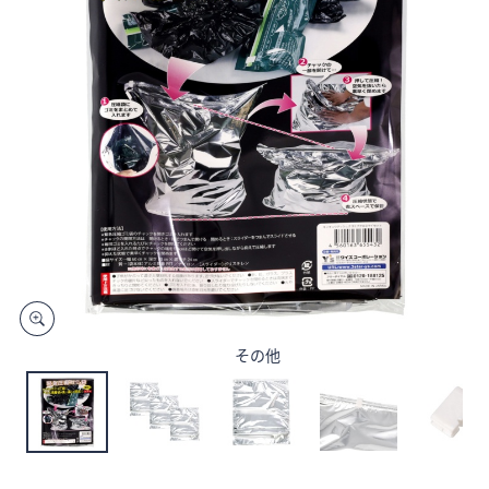
矢
印
キ
ー
ま
た
は
タ
ッ
チ
デ
バ
イ
その他
ス
で
左
右
に