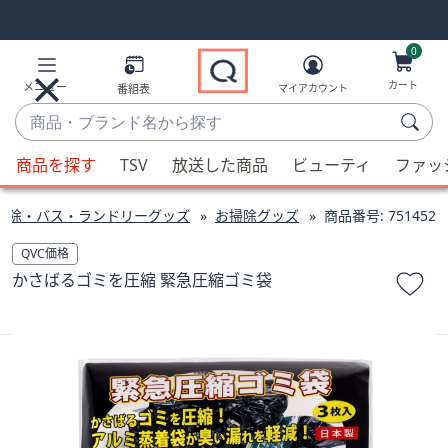
Skip
Skip
Navigation
Navigation
Links
Links2
0
カート
メニュー
番組表
マイアカウント
商
品・
候
ブ
商品を探す
TSV
放送した商品
ビューティ
ファッ
補
ラ
が
ン
掃除・バス・ランドリーグッズ
お掃除グッズ
商品番号:
751452
利
ド
用
QVC価格
名
可
かさばるゴミを圧縮 緊急圧縮ゴミ袋
か
能
ら
な
探
場
す
合、
上
下
の