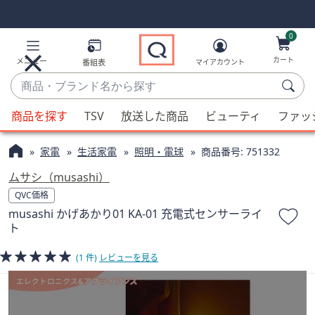
Skip
Skip
Navigation
Navigation
Links
Links2
0
カート
メニュー
番組表
マイアカウント
商
品・
候
ブ
商品を探す
TSV
放送した商品
ビューティ
ファッ
補
ラ
が
ン
家電
生活家電
照明・電球
商品番号:
751332
利
ド
用
ムサシ（musashi）
名
可
QVC価格
か
能
musashi かげあかり01 KA-01 充電式センサーライ
ら
な
ト
探
場
す
合、
(1 件)
レビューを見る
上
下
の