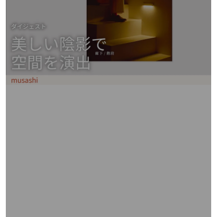
矢
印
キ
ー
ま
た
は
タ
ッ
チ
デ
バ
イ
ス
で
左
右
に