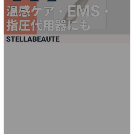
矢
印
キ
ー
ま
た
は
タ
ッ
チ
デ
バ
イ
ス
で
左
右
に