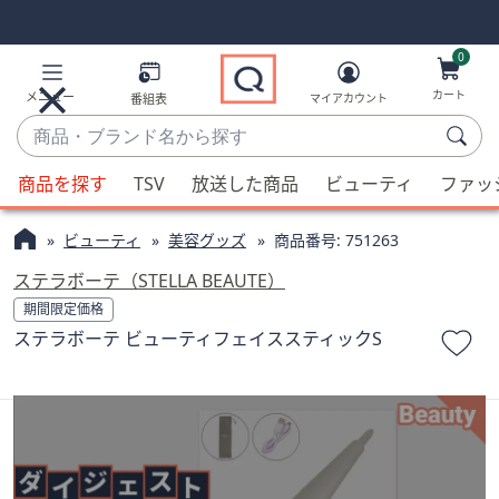
Skip
Skip
Navigation
Navigation
Links
Links2
0
カート
メニュー
番組表
マイアカウント
商
品・
候
ブ
商品を探す
TSV
放送した商品
ビューティ
ファッ
補
ラ
が
ン
ビューティ
美容グッズ
商品番号:
751263
利
ド
用
ステラボーテ（STELLA BEAUTE）
名
可
期間限定価格
か
能
ステラボーテ ビューティフェイススティックS
ら
な
探
場
す
合、
上
下
の