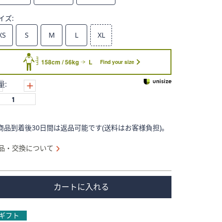
イズ:
XS
S
M
L
XL
158cm / 56kg
L
Find your size
量:
商品到着後30日間は返品可能です(送料はお客様負担)。
品・交換について
カートに入れる
ギフト