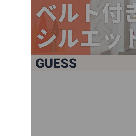
キ
ー
ま
た
は
タ
ッ
チ
デ
バ
イ
ス
で
左
右
に
ス
ワ
イ