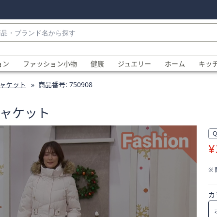
・
ョン
ファッション小物
健康
ジュエリー
ホーム
キッ
ャケット
商品番号:
750908
ジャケット
¥
、
※
カ