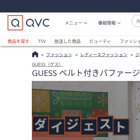
Skip
Skip
Navigation
Navigation
Links
Links2
商
メニュー
番組情報
品
候
ブ
補
ラ
商品を探す
TSV
放送した商品
ビューティ
ファッシ
が
ン
利
ファッション
レディースファッション
ジ
ド
用
名
GUESS（ゲス）
可
GUESS ベルト付きパファー
か
能
ら
な
探
場
す
合
上
下
の
矢
印