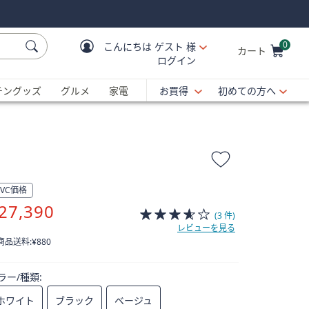
0
こんにちは
ゲスト 様
カート
ログイン
Cart is Empty
C
チングッズ
グルメ
家電
お買得
初めての方へ
QVC価格
削
27,390
(3 件)
除
レビューを見る
 商品送料:
¥880
ラー/種類:
ホワイト
ブラック
ベージュ