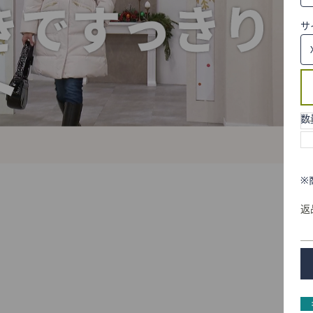
サ
数
※
返