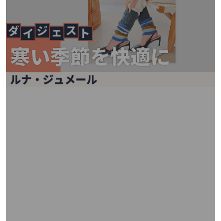
矢
印
キ
ー
ま
た
は
タ
ッ
チ
デ
バ
イ
ス
で
左
右
に