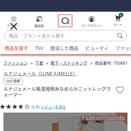
Skip
Skip
Navigation
Navigation
Links
Links2
0
カート
メニュー
番組表
マイアカウント
商
品・
候
ブ
商品を探す
TSV
放送した商品
ビューティ
ファッ
補
ラ
が
ン
ファッション
下着
靴下・ストッキング
商品番号:
750887
利
ド
用
ルナジュメール（LUNE JUMELLE）
名
可
QVC価格
か
能
ルナジュメール吸湿発熱糸なめらかニットレッグウ
ら
な
ォーマー
探
場
す
合、
(6 件)
レビューを見る
上
下
の