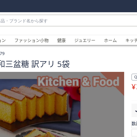
・
ョン
ファッション小物
健康
ジュエリー
ホーム
キッ
79
和三盆糖 訳アリ 5袋
¥
、
数