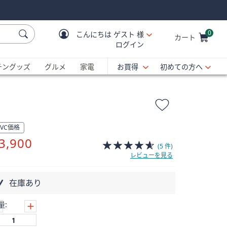
0
こんにちは
ゲスト 様
カート
ログイン
Cart is Empty
C
チングッズ
グルメ
家電
お買得
初めての方へ
QVC価格
削
3,900
(5 件)
除
レビューを見る
在庫あり
量: