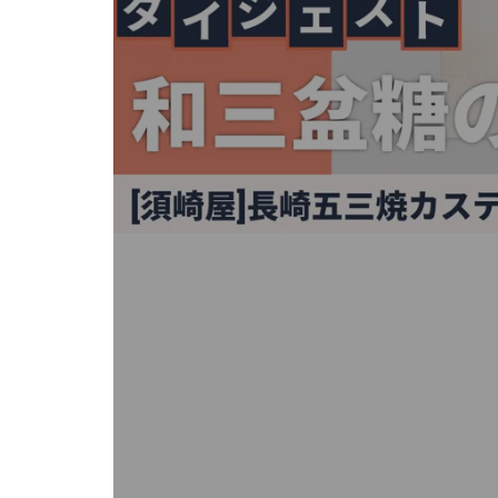
キ
ー
ま
た
は
タ
ッ
チ
デ
バ
イ
ス
で
左
右
に
ス
ワ
イ