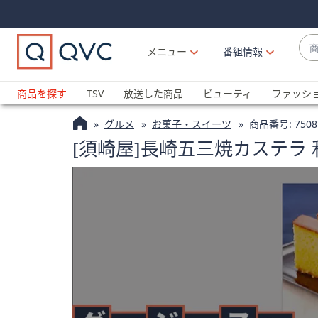
Skip
Skip
Navigation
Navigation
Links
Links2
商
メニュー
番組情報
品
候
ブ
補
ラ
商品を探す
TSV
放送した商品
ビューティ
ファッシ
が
ン
利
グルメ
お菓子・スイーツ
商品番号:
7508
ド
用
[須崎屋]長崎五三焼カステラ 
名
可
か
能
ら
な
探
場
す
合
上
下
の
矢
印