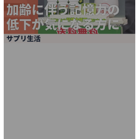
矢
印
キ
ー
ま
た
は
タ
ッ
チ
デ
バ
イ
ス
で
左
右
に