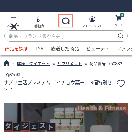
Skip
Skip
Navigation
Navigation
Links
Links2
0
カート
メニュー
番組表
マイアカウント
商
品・
候
ブ
商品を探す
TSV
放送した商品
ビューティ
ファッ
補
ラ
が
ン
健康・ダイエット
サプリメント
商品番号:
750832
利
ド
用
QVC価格
名
可
サプリ生活プレミアム 「イチョウ葉＋」 9個特別セ
か
能
ット
ら
な
探
場
す
合、
上
下
の