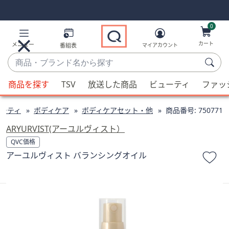
Skip
Skip
Navigation
Navigation
Links
Links2
0
カート
メニュー
番組表
マイアカウント
商
品・
候
ブ
商品を探す
TSV
放送した商品
ビューティ
ファッ
補
ラ
が
ン
ーティ
ボディケア
ボディケアセット・他
商品番号:
750771
利
ド
用
ARYURVIST(アーユルヴィスト）
名
可
QVC価格
か
能
アーユルヴィスト バランシングオイル
ら
な
探
場
す
合、
上
下
の