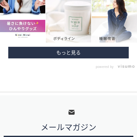
powered by
フ
ッ
タ
メールマガジン
ー