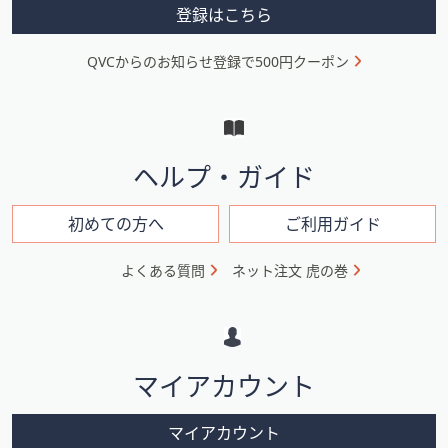
メ
登録はこちら
ニ
QVCからのお知らせ登録で500円クーポン
ュ
ー
と
イ
ヘルプ・ガイド
ン
フ
初めての方へ
ご利用ガイド
ォ
よくある質問
ネット注文 虎の巻
メ
ー
シ
マイアカウント
ョ
ン
マイアカウント