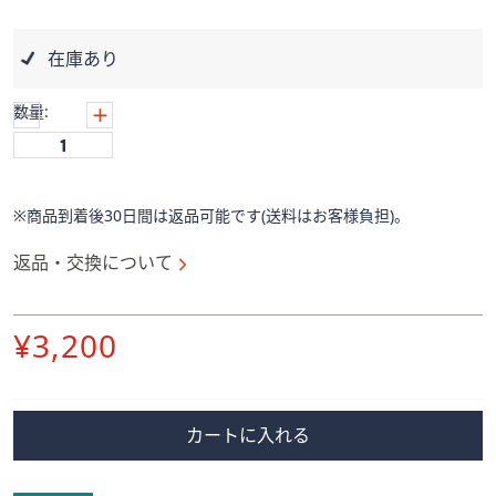
ス
ワ
イ
在庫あり
プ
し
数量:
て
閲
覧
で
※商品到着後30日間は返品可能です(送料はお客様負担)。
き
返品・交換について
ま
す。
削
¥3,200
除
カートに入れる