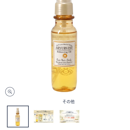
矢
印
キ
ー
ま
た
は
タ
ッ
チ
デ
バ
イ
ス
その他
で
左
右
に