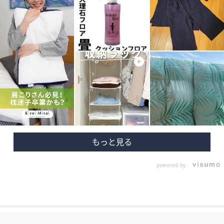
powered by
フ