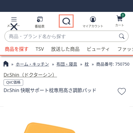
Skip
Skip
Navigation
Navigation
Links
Links2
0
カート
メニュー
番組表
マイアカウント
商
品・
候
ブ
商品を探す
TSV
放送した商品
ビューティ
ファッ
補
ラ
が
ン
ホーム・キッチン
布団・寝具
枕
商品番号:
750750
利
ド
用
Dr.Shin（ドクターシン）
名
可
QVC価格
か
能
Dr.Shin 快眠サポート枕専用高さ調節パッド
ら
な
探
場
す
合、
上
下
の