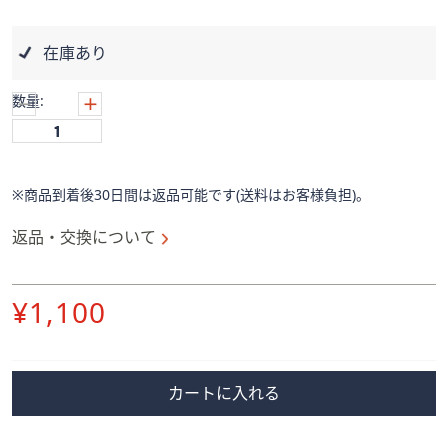
ス
ワ
イ
在庫あり
プ
し
数量:
て
閲
覧
で
※商品到着後30日間は返品可能です(送料はお客様負担)。
き
返品・交換について
ま
す。
削
¥1,100
除
カートに入れる