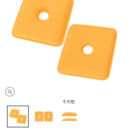
矢
印
キ
ー
ま
た
は
タ
ッ
チ
デ
バ
イ
ス
その他
で
左
右
に