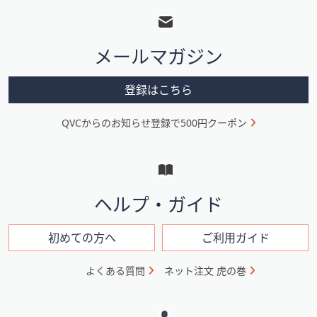
ッ
タ
メールマガジン
ー
メ
登録はこちら
ニ
QVCからのお知らせ登録で500円クーポン
ュ
ー
と
イ
ヘルプ・ガイド
ン
フ
初めての方へ
ご利用ガイド
ォ
よくある質問
ネット注文 虎の巻
メ
ー