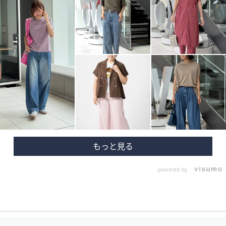
powered by
フ