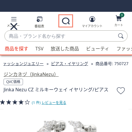
Skip
Skip
Navigation
Navigation
Links
Links2
0
カート
メニュー
番組表
マイアカウント
商
品・
候
ブ
商品を探す
TSV
放送した商品
ビューティ
ファッ
補
ラ
が
ン
ファッションジュエリー
ピアス・イヤリング
商品番号:
750727
利
ド
用
ジンカネヅ（JinkaNezu）
名
可
QVC価格
か
能
Jinka Nezu CZ ミルキーウェイ イヤリング/ピアス
ら
な
探
場
(1 件)
レビューを見る
す
合、
上
下
の