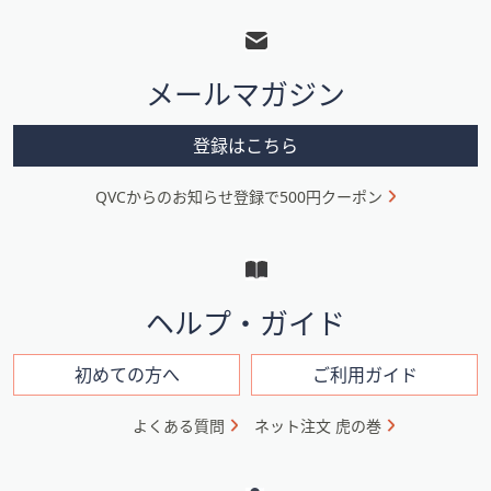
ッ
タ
メールマガジン
ー
メ
登録はこちら
ニ
QVCからのお知らせ登録で500円クーポン
ュ
ー
と
イ
ヘルプ・ガイド
ン
フ
初めての方へ
ご利用ガイド
ォ
よくある質問
ネット注文 虎の巻
メ
ー