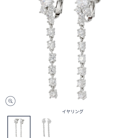
矢
印
キ
ー
ま
た
は
タ
ッ
チ
デ
バ
イ
ス
で
イヤリング
左
右
に