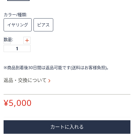
ス
ワ
イ
カラー/種類:
プ
イヤリング
ピアス
し
て
数量:
閲
覧
で
き
※商品到着後30日間は返品可能です(送料はお客様負担)。
ま
す。
返品・交換について
削
¥5,000
除
カートに入れる