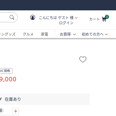
0
こんにちは
ゲスト 様
カート
ログイン
Cart is Empty
C
チングッズ
グルメ
家電
お買得
初めての方へ
QVC価格
削
9,000
除
在庫あり
量: