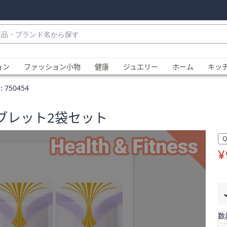
・
ョン
ファッション小物
健康
ジュエリー
ホーム
キッ
:
750454
ブレット2袋セット
¥
、
数