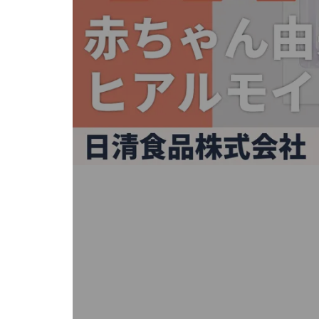
キ
ー
ま
た
は
タ
ッ
チ
デ
バ
イ
ス
で
左
右
に
ス
ワ
イ