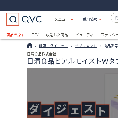
Skip
Skip
Navigation
Navigation
Links
Links2
商
メニュー
番組情報
品
候
ブ
補
ラ
商品を探す
TSV
放送した商品
ビューティ
ファッシ
が
ン
利
健康・ダイエット
サプリメント
商品番号
ド
用
名
日清食品株式会社
可
日清食品ヒアルモイストWタ
か
能
ら
な
探
場
す
合
上
下
の
矢
印