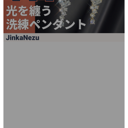
矢
印
キ
ー
ま
た
は
タ
ッ
チ
デ
バ
イ
ス
で
左
右
に