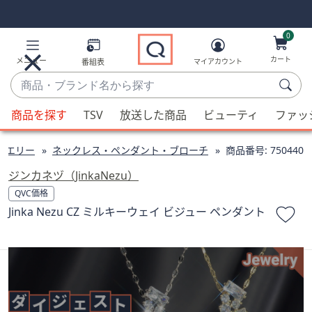
Skip
Skip
Navigation
Navigation
Links
Links2
0
カート
メニュー
番組表
マイアカウント
商
品・
候
ブ
商品を探す
TSV
放送した商品
ビューティ
ファッ
補
ラ
が
ン
ュエリー
ネックレス・ペンダント・ブローチ
商品番号:
750440
利
ド
用
ジンカネヅ（JinkaNezu）
名
可
QVC価格
か
能
Jinka Nezu CZ ミルキーウェイ ビジュー ペンダント
ら
な
探
場
す
合、
上
下
の