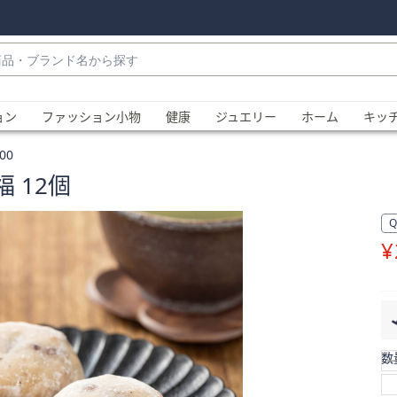
・
ョン
ファッション小物
健康
ジュエリー
ホーム
キッ
00
 12個
¥
、
数