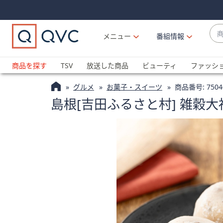
Skip
Skip
Navigation
Navigation
Links
Links2
商
メニュー
番組情報
品
候
ブ
補
ラ
商品を探す
TSV
放送した商品
ビューティ
ファッシ
が
ン
利
グルメ
お菓子・スイーツ
商品番号:
7504
ド
用
島根[吉田ふるさと村] 雑穀大福
名
可
か
能
ら
な
探
場
す
合
上
下
の
矢
印