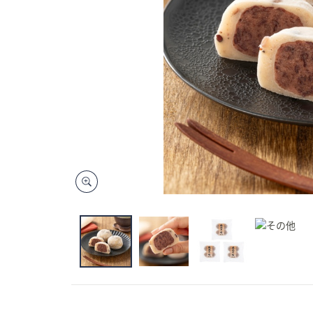
キ
ー
ま
た
は
タ
ッ
チ
デ
バ
イ
ス
で
左
右
に
ス
ワ
イ