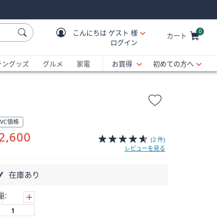
0
こんにちは
ゲスト 様
カート
ログイン
Cart is Empty
C
チングッズ
グルメ
家電
お買得
初めての方へ
QVC価格
削
2,600
(2 件)
除
レビューを見る
在庫あり
量: