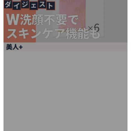
矢
印
キ
ー
ま
た
は
タ
ッ
チ
デ
バ
イ
ス
で
左
右
に