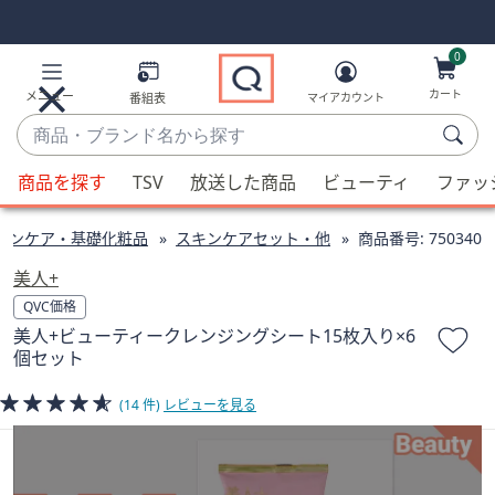
Skip
Skip
Navigation
Navigation
Links
Links2
0
カート
メニュー
番組表
マイアカウント
商
品・
候
ブ
商品を探す
TSV
放送した商品
ビューティ
ファッ
補
ラ
が
ン
キンケア・基礎化粧品
スキンケアセット・他
商品番号:
750340
利
ド
用
美人+
名
可
QVC価格
か
能
美人+ビューティークレンジングシート15枚入り×6
ら
な
個セット
探
場
す
合、
(14 件)
レビューを見る
上
下
の