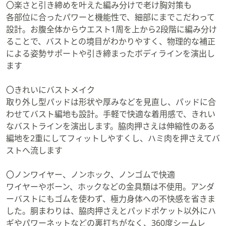
〇楽さと引き締めを叶えた編み分けで老け胸対策も
各部位に合ったパワーと機能性で、細部にまでこだわって
設計。お腹全体からウエスト1周を上から2段階に編み分け
ることで、バストとの境目がわかりやすく、物理的な補正
による姿勢サポートや引き締まったボディラインを演出し
ます
〇きれいにバストメイク
取り外し型パッドは形状や厚みなどを見直し、パッドに合
わせてバスト編地も設計。手軽で快適な着用感で、きれい
なバストラインを演出します。脇肉押さえは伸縮性のある
編地を2重にしてフィットしやすくし、ハミ肉を押さえてバ
ストへ流します
〇ノンワイヤー、ノンホック、ノンゴムで快適
ワイヤーやボーン、ホックなどの金具類は不使用。アンダ
ーバストにもゴムを使わず、極力身体への不快感を省きま
した。胴まわりは、脇肉押さえとパッドポケット以外にハ
ギやパワーネットなどの裏打ちがなく、360度シームレ