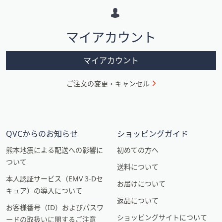
ー
シ
マイアカウント
ョ
ン
マイアカウント
ご注文の変更・キャンセル
QVCからのお知らせ
ショッピングガイド
熊本地震による配送への影響に
初めての方へ
ついて
送料について
本人認証サービス（EMV 3-Dセ
お届けについて
キュア）の導入について
返品について
お客様番号（ID）およびパスワ
ショッピングサイトについて
ードの取扱いに関するご注意