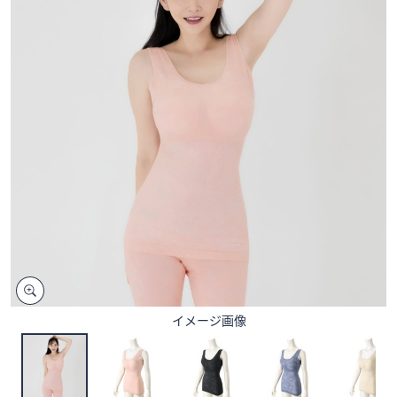
矢
印
キ
ー
ま
た
は
タ
ッ
チ
デ
バ
イ
ス
で
イメージ画像
左
右
に