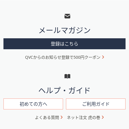
フ
ッ
タ
メールマガジン
ー
メ
登録はこちら
ニ
QVCからのお知らせ登録で500円クーポン
ュ
ー
と
イ
ヘルプ・ガイド
ン
フ
初めての方へ
ご利用ガイド
ォ
よくある質問
ネット注文 虎の巻
メ