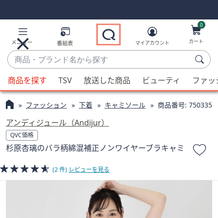
Skip
Skip
Navigation
Navigation
Links
Links2
0
カート
メニュー
番組表
マイアカウント
商
品・
候
ブ
商品を探す
TSV
放送した商品
ビューティ
ファッ
補
ラ
が
ン
ファッション
下着
キャミソール
商品番号:
750335
利
ド
用
アンディジュール（Andijur）
名
可
QVC価格
か
能
杉原杏璃のバラ柄綿混補正ノンワイヤーブラキャミ
ら
な
探
場
(2 件)
レビューを見る
す
合、
上
下
の