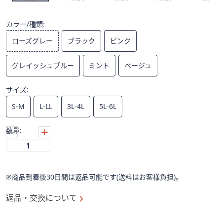
ス
ワ
イ
カラー/種類:
プ
ローズグレー
ブラック
ピンク
し
て
グレイッシュブルー
ミント
ベージュ
閲
覧
サイズ:
で
き
S-M
L-LL
3L-4L
5L-6L
ま
す。
数量:
※商品到着後30日間は返品可能です(送料はお客様負担)。
返品・交換について