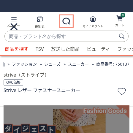
Skip
Skip
Navigation
Navigation
Links
Links2
0
カート
メニュー
番組表
マイアカウント
商
品・
候
ブ
商品を探す
TSV
放送した商品
ビューティ
ファッ
補
ラ
が
ン
ファッション
シューズ
スニーカー
商品番号:
750137
利
ド
用
strive（ストライブ）
名
可
QVC価格
か
能
Strive レザー ファスナースニーカー
ら
な
探
場
す
合、
上
下
の