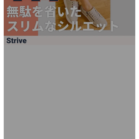
矢
印
キ
ー
ま
た
は
タ
ッ
チ
デ
バ
イ
ス
で
左
右
に