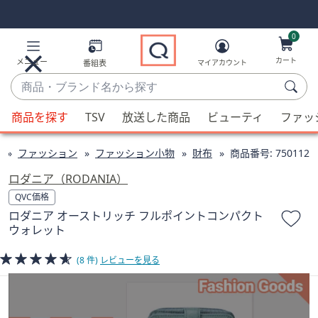
Skip
Skip
Navigation
Navigation
Links
Links2
0
カート
メニュー
番組表
マイアカウント
商
品・
候
ブ
商品を探す
TSV
放送した商品
ビューティ
ファッ
補
ラ
が
ン
ファッション
ファッション小物
財布
商品番号:
750112
利
ド
用
ロダニア（RODANIA）
名
可
QVC価格
か
能
ロダニア オーストリッチ フルポイントコンパクト
ら
な
ウォレット
探
場
す
合、
(8 件)
レビューを見る
上
下
の