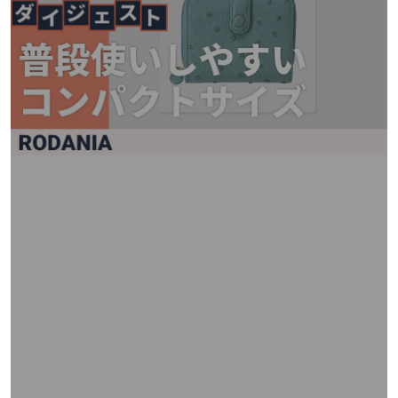
矢
印
キ
ー
ま
た
は
タ
ッ
チ
デ
バ
イ
ス
で
左
右
に