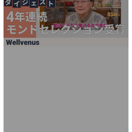
矢
印
キ
ー
ま
た
は
タ
ッ
チ
デ
バ
イ
ス
で
左
右
に