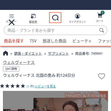
Skip
Skip
Navigation
Navigation
Links
Links2
0
カート
メニュー
番組表
マイアカウント
商
品・
候
ブ
商品を探す
TSV
放送した商品
ビューティ
ファッ
補
ラ
が
ン
健康・ダイエット
サプリメント
商品番号:
749941
利
ド
用
ウェルヴィーナス
名
可
QVC価格
か
能
ウェルヴィーナス 北国の恵み 約124日分
ら
な
探
場
(1 件)
レビューを見る
す
合、
上
下
の