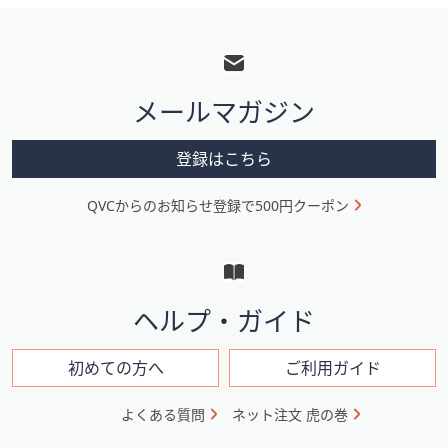
フ
ッ
タ
メールマガジン
ー
メ
登録はこちら
ニ
QVCからのお知らせ登録で500円クーポン
ュ
ー
と
イ
ヘルプ・ガイド
ン
フ
初めての方へ
ご利用ガイド
ォ
よくある質問
ネット注文 虎の巻
メ