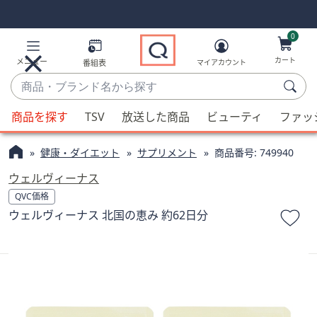
Skip
Skip
Navigation
Navigation
Links
Links2
0
カート
メニュー
番組表
マイアカウント
商
品・
候
ブ
商品を探す
TSV
放送した商品
ビューティ
ファッ
補
ラ
が
ン
健康・ダイエット
サプリメント
商品番号:
749940
利
ド
用
ウェルヴィーナス
名
可
QVC価格
か
能
ウェルヴィーナス 北国の恵み 約62日分
ら
な
探
場
す
合、
上
下
の