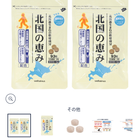
矢
印
キ
ー
ま
た
は
タ
ッ
チ
デ
バ
イ
ス
その他
で
左
右
に