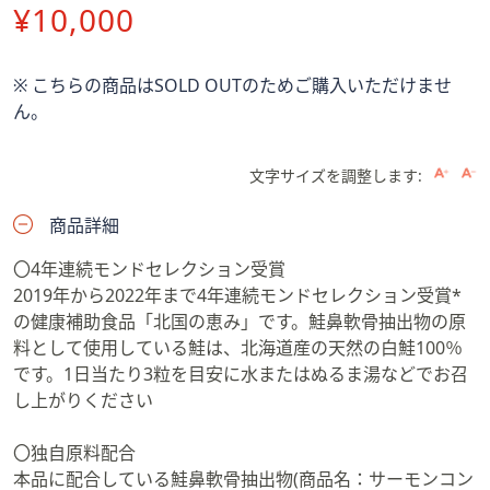
ス
削
¥10,000
ワ
除
イ
プ
※ こちらの商品はSOLD OUTのためご購入いただけませ
し
ん。
て
閲
文字サイズを調整します:
覧
で
商品詳細
き
ま
〇4年連続モンドセレクション受賞
す。
2019年から2022年まで4年連続モンドセレクション受賞*
の健康補助食品「北国の恵み」です。鮭鼻軟骨抽出物の原
料として使用している鮭は、北海道産の天然の白鮭100％
です。1日当たり3粒を目安に水またはぬるま湯などでお召
し上がりください
〇独自原料配合
本品に配合している鮭鼻軟骨抽出物(商品名：サーモンコン