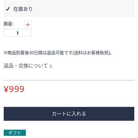
ス
ワ
在庫あり
イ
プ
数量:
し
て
閲
覧
※商品到着後30日間は返品可能です(送料はお客様負担)。
で
返品・交換について
き
ま
す。
削
¥999
除
カートに入れる
ギフト