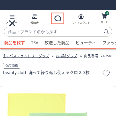
Skip
Skip
Navigation
Navigation
Links
Links2
0
カート
メニュー
番組表
マイアカウント
商
品・
候
ブ
商品を探す
TSV
放送した商品
ビューティ
ファッ
補
ラ
が
ン
掃除・バス・ランドリーグッズ
お掃除グッズ
商品番号:
749541
利
ド
用
QVC価格
名
可
beauty cloth 洗って繰り返し使えるクロス 3枚
か
能
ら
な
探
場
す
合、
上
下
の