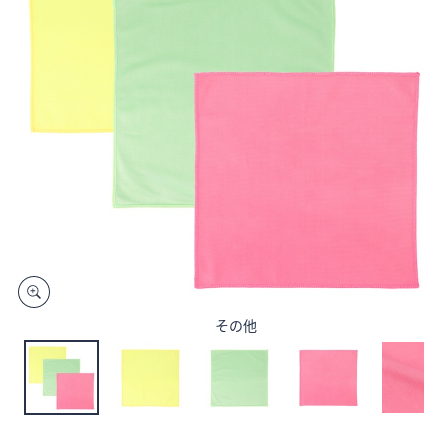
矢
印
キ
ー
ま
た
は
タ
ッ
チ
デ
バ
イ
その他
ス
で
左
右
に