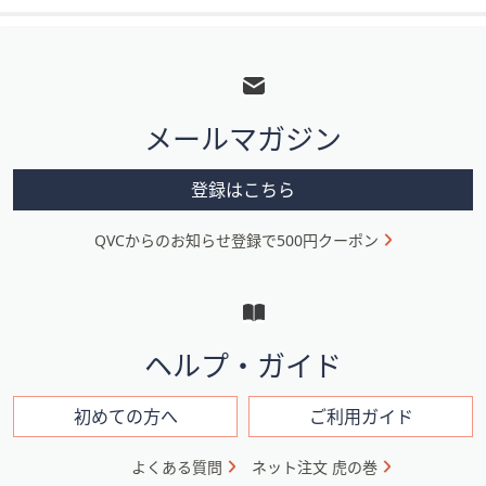
フ
ッ
タ
メールマガジン
ー
メ
登録はこちら
ニ
QVCからのお知らせ登録で500円クーポン
ュ
ー
と
イ
ヘルプ・ガイド
ン
フ
初めての方へ
ご利用ガイド
ォ
よくある質問
ネット注文 虎の巻