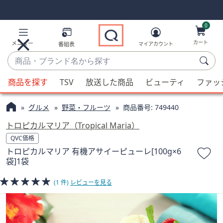
Skip
Skip
Navigation
Navigation
Links
Links2
0
カート
メニュー
番組表
マイアカウント
商
品・
候
ブ
商品を探す
TSV
放送した商品
ビューティ
ファッ
補
ラ
が
ン
グルメ
野菜・フルーツ
商品番号:
749440
利
ド
用
トロピカルマリア（Tropical Maria）
名
可
QVC価格
か
能
トロピカルマリア 有機アサイーピューレ[100g×6
ら
な
袋]1袋
探
場
す
合、
(1 件)
レビューを見る
上
下
の