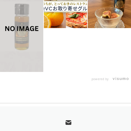
powered by
フ
ッ
タ