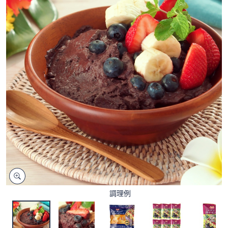
矢
印
キ
ー
ま
た
は
タ
ッ
チ
デ
バ
イ
ス
で
左
調理例
右
に