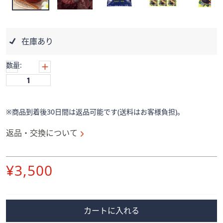
ス
ワ
イ
プ
在庫あり
し
て
数量:
閲
覧
で
き
※商品到着後30日間は返品可能です(送料はお客様負担)。
ま
す。
返品・交換について
削
¥3,500
除
カートに入れる