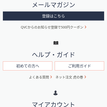
メールマガジン
ー
メ
登録はこちら
ニ
QVCからのお知らせ登録で500円クーポン
ュ
ー
と
イ
ヘルプ・ガイド
ン
フ
初めての方へ
ご利用ガイド
ォ
よくある質問
ネット注文 虎の巻
メ
ー
シ
マイアカウント
ョ