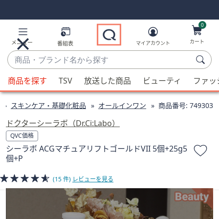
Skip
Skip
Navigation
Navigation
Links
Links2
0
カート
メニュー
番組表
マイアカウント
商
品・
候
ブ
商品を探す
TSV
放送した商品
ビューティ
ファッ
補
ラ
が
ン
スキンケア・基礎化粧品
オールインワン
商品番号:
749303
利
ド
用
ドクターシーラボ（Dr.Ci:Labo）
名
可
QVC価格
か
能
シーラボ ACGマチュアリフトゴールドVII 5個+25g5
ら
な
個+P
探
場
す
合、
(15 件)
レビューを見る
上
下
の