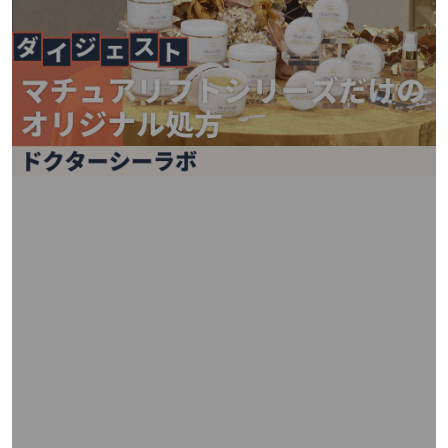
矢
印
キ
ー
ま
た
は
タ
ッ
チ
デ
バ
イ
ス
で
左
右
に