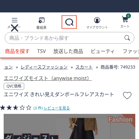
Skip
Skip
Navigation
Navigation
Links
Links2
0
カート
メニュー
番組表
マイアカウント
商
品・
候
ブ
商品を探す
TSV
放送した商品
ビューティ
ファッ
補
ラ
が
ン
ション
レディースファッション
スカート
商品番号:
749233
利
ド
用
エニワイズモイスト（anywise moist）
名
可
QVC価格
か
能
エニワイズ きれい見えダンボールフレアスカート
ら
な
探
場
(3 件)
レビューを見る
す
合、
上
下
の