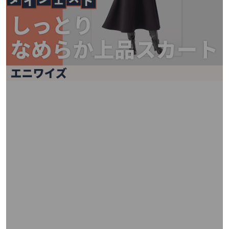
矢
印
キ
ー
ま
た
は
タ
ッ
チ
デ
バ
イ
ス
で
左
右
に