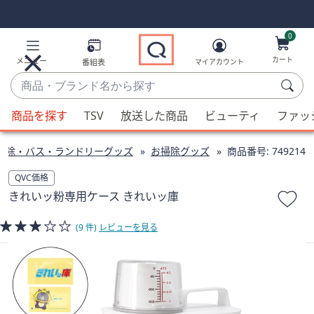
Skip
Skip
Navigation
Navigation
Links
Links2
0
カート
メニュー
番組表
マイアカウント
商
品・
候
ブ
商品を探す
TSV
放送した商品
ビューティ
ファッ
補
ラ
が
ン
掃除・バス・ランドリーグッズ
お掃除グッズ
商品番号:
749214
利
ド
用
QVC価格
名
可
きれいッ粉専用ケース きれいッ庫
か
能
ら
な
(9 件)
レビューを見る
探
場
す
合、
上
下
の