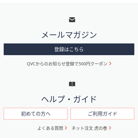
フ
ッ
タ
メールマガジン
ー
メ
登録はこちら
ニ
QVCからのお知らせ登録で500円クーポン
ュ
ー
と
イ
ヘルプ・ガイド
ン
フ
初めての方へ
ご利用ガイド
ォ
よくある質問
ネット注文 虎の巻
メ