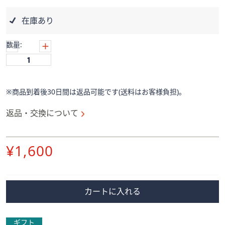
ス
ワ
在庫あり
イ
プ
数量:
し
て
閲
覧
※商品到着後30日間は返品可能です(送料はお客様負担)。
で
き
返品・交換について
ま
す。
削
¥1,600
除
カートに入れる
ギフト