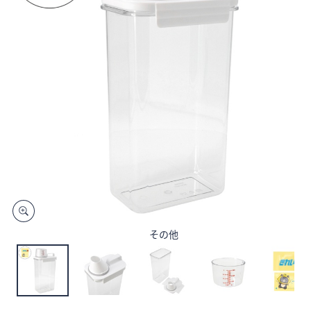
矢
印
キ
ー
ま
た
は
タ
ッ
チ
デ
バ
イ
ス
その他
で
左
右
に