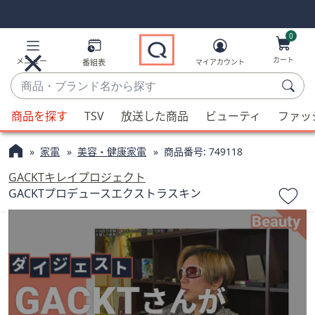
Skip
Skip
Navigation
Navigation
Links
Links2
0
カート
メニュー
番組表
マイアカウント
商
品・
候
ブ
商品を探す
TSV
放送した商品
ビューティ
ファッ
補
ラ
が
ン
家電
美容・健康家電
商品番号:
749118
利
ド
用
GACKTキレイプロジェクト
名
可
GACKTプロデュースエクストラスキン
か
能
ら
な
探
場
す
合、
上
下
の