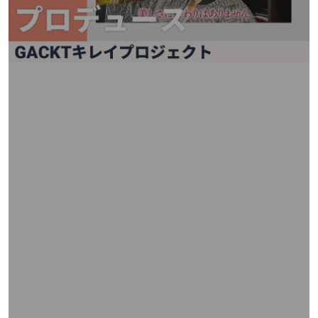
矢
印
キ
ー
ま
た
は
タ
ッ
チ
デ
バ
イ
ス
で
左
右
に