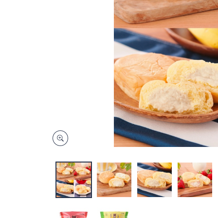
キ
ー
ま
た
は
タ
ッ
チ
デ
バ
イ
ス
で
左
右
に
ス
ワ
イ