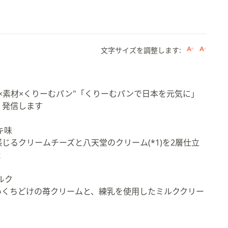
文字サイズを調整します:
×素材×くりーむパン"「くりーむパンで日本を元気に」
・発信します
。
キ味
じるクリームチーズと八天堂のクリーム(*1)を2層仕立
た
ルク
いくちどけの苺クリームと、練乳を使用したミルククリー