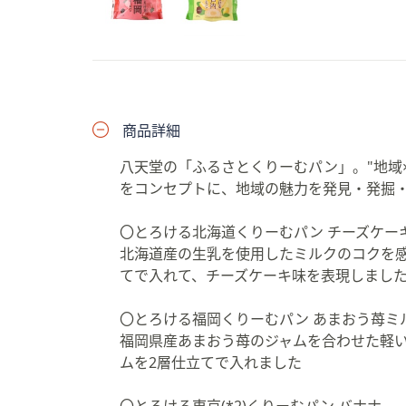
プ
し
て
閲
覧
で
商品詳細
き
八天堂の「ふるさとくりーむパン」。"地域
ま
をコンセプトに、地域の魅力を発見・発掘
す
〇とろける北海道くりーむパン チーズケー
北海道産の生乳を使用したミルクのコクを感
てで入れて、チーズケーキ味を表現しまし
〇とろける福岡くりーむパン あまおう苺ミ
福岡県産あまおう苺のジャムを合わせた軽
ムを2層仕立てで入れました