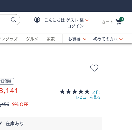
0
こんにちは
ゲスト 様
カート
ログイン
Cart is Empty
C
チングッズ
グルメ
家電
お買得
初めての方へ
本日価格
3,141
(2 件)
レビューを見る
,456
9% OFF
除
在庫あり