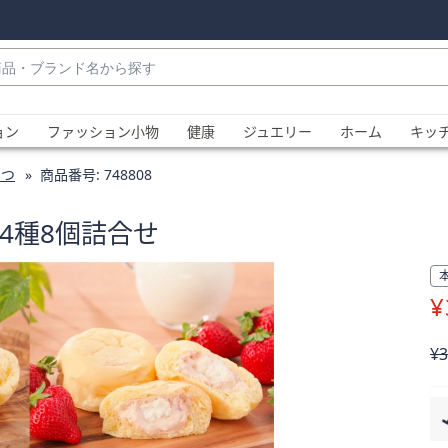
・
ョン
ファッション小物
健康
ジュエリー
ホーム
キッ
みつ
商品番号:
748808
4種8個詰合せ
¥
、
削
¥3