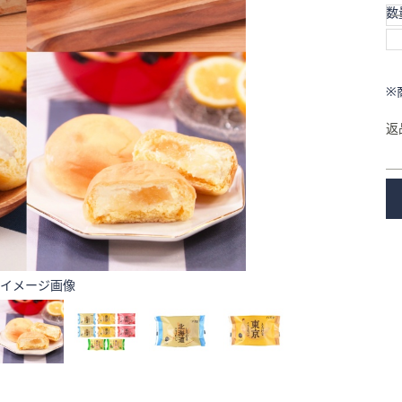
数
※
返
イメージ画像