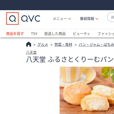
Skip
Skip
Navigation
Navigation
Links
Links2
商
メニュー
番組情報
品
候
ブ
補
ラ
商品を探す
TSV
放送した商品
ビューティ
ファッシ
が
ン
利
グルメ
惣菜・食材
パン・ジャム・はち
ド
用
名
八天堂
可
八天堂 ふるさとくりーむパン
か
能
ら
な
探
場
す
合
上
下
の
矢
印