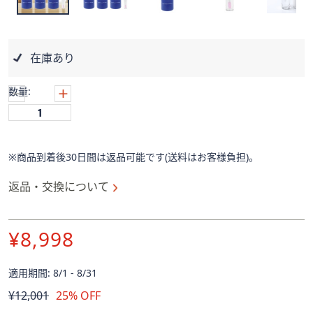
ス
ワ
イ
プ
在庫あり
し
て
数量:
閲
覧
で
き
※商品到着後30日間は返品可能です(送料はお客様負担)。
ま
す。
返品・交換について
¥8,998
適用期間: 8/1 - 8/31
削
¥12,001
25% OFF
除