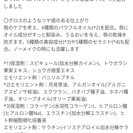
しました
〇グロスのようなツヤ感のある仕上がり
唇のケアを考え、6種類のパワフルオイル(*2)を配合。唇に
オイル成分がすっと馴染み、うるおいを与え、唇の乾燥を
防ぎます。5種類の美容成分(*3)や5種類のセラミド(*4)も配
合。ノーメイクの時にも活躍します
*1)保湿剤：スピキュール(加水分解カイメン)、トウガラシ
果実エキス、ショウガ根茎エキス
エモリエント剤：バニリルブチル
*2)エモリエント剤：月見草油、アルガンオイル(アルガニ
アスピノサ核油)、スクワラン、バオバブ種子油、ホホバ種
子油、オリーブオイル(オリーブ果実油)
*3)保湿剤：コラーゲン(水溶性コラーゲン)、ヒアルロン酸
(ヒアルロン酸Na)、エラスチン(加水分解エラスチン)、ヒ
ト幹細胞順化培養液
エモリエント剤：ケラチン(イソステアロイル加水分解ケラ