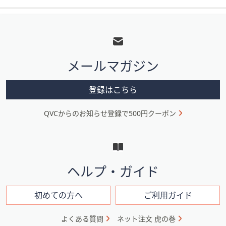
フ
ッ
タ
メールマガジン
ー
メ
登録はこちら
ニ
QVCからのお知らせ登録で500円クーポン
ュ
ー
と
イ
ヘルプ・ガイド
ン
フ
初めての方へ
ご利用ガイド
ォ
よくある質問
ネット注文 虎の巻