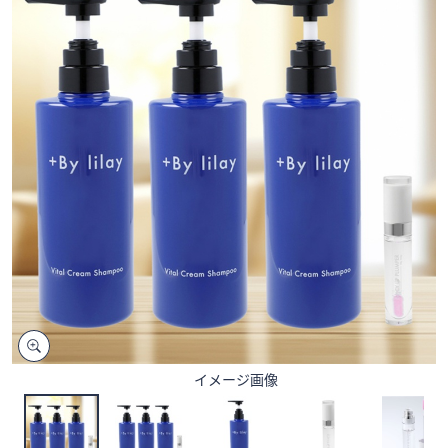
矢
印
キ
ー
ま
た
は
タ
ッ
チ
デ
バ
イ
ス
で
左
イメージ画像
右
に