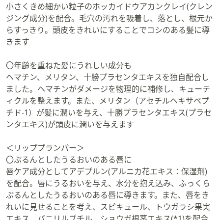
小さくきめ細かい粒子のホッカイドウアカンクレイ(クレン
ジング成分)を配合。毛穴の汚れを吸着し、落とし、根元か
らすっきり。頭皮をきれいにすることでコシのある髪に導
きます
〇年齢を重ねた髪にうれしい成分も
ヘマチン、メリタン、十勝プラセンタエキスを独自配合し
ました。ヘマチンがダメージを物理的に補修し、キューテ
ィクルを整えます。また、メリタン（アセチルヘキサペプ
チド-1）が髪に潤いを与え、十勝プラセンタエキス(プラセ
ンタエキス)が頭皮に潤いを与えます
＜リッププランパー＞
〇ぷるんとしたうるおいのある唇に
唇ケア成分としてアデプルン(アルニカ花エキス：保湿剤)
を配合。唇にうるおいを与え、水分を抱え込み、ふっくら
ぷるんとしたうるおいのある唇に導きます。また、唇をき
れいに見せることを考え、スピキュール、トウガラシ果実
エキス、バニリルブチル、ショウガ根茎エキス(*1)を配合