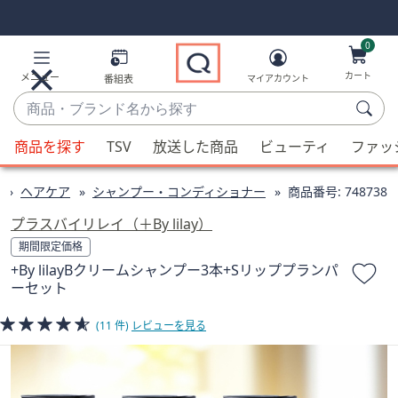
Skip
Skip
Navigation
Navigation
Links
Links2
0
カート
メニュー
番組表
マイアカウント
商
品・
候
ブ
商品を探す
TSV
放送した商品
ビューティ
ファッ
補
ラ
が
ン
ヘアケア
シャンプー・コンディショナー
商品番号:
748738
利
ド
用
プラスバイリレイ（＋By lilay）
名
可
期間限定価格
か
能
+By lilayBクリームシャンプー3本+Sリッププランパ
ら
な
ーセット
探
場
す
合、
(11 件)
レビューを見る
上
下
の