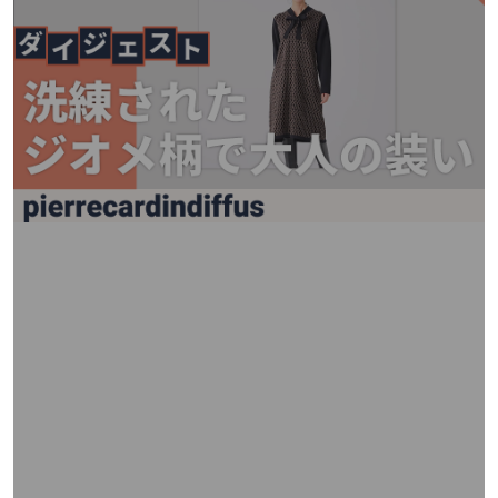
矢
印
キ
ー
ま
た
は
タ
ッ
チ
デ
バ
イ
ス
で
左
右
に