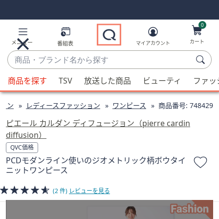
Skip
Skip
Navigation
Navigation
Links
Links2
0
カート
メニュー
番組表
マイアカウント
商
品・
候
ブ
商品を探す
TSV
放送した商品
ビューティ
ファッ
補
ラ
が
ン
ョン
レディースファッション
ワンピース
商品番号:
748429
利
ド
用
ピエール カルダン ディフュージョン（pierre cardin
名
可
diffusion）
か
能
QVC価格
ら
な
PCDモダンライン使いのジオメトリック柄ボウタイ
探
場
ニットワンピース
す
合、
上
(2 件)
レビューを見る
下
の