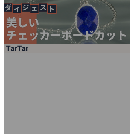
矢
印
キ
ー
ま
た
は
タ
ッ
チ
デ
バ
イ
ス
で
左
右
に