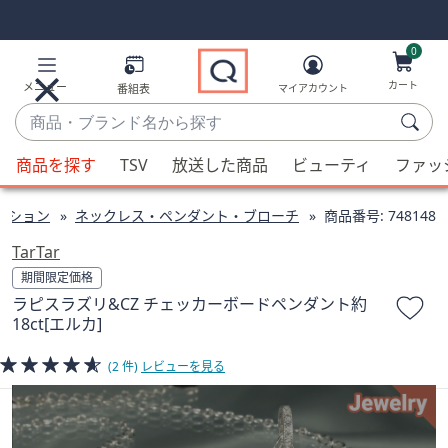
Skip
Skip
Navigation
Navigation
Links
Links2
0
カート
メニュー
番組表
マイアカウント
商
品・
候
ブ
商品を探す
TSV
放送した商品
ビューティ
ファッ
補
ラ
が
ン
クション
ネックレス・ペンダント・ブローチ
商品番号:
748148
利
ド
用
TarTar
名
可
期間限定価格
か
能
ラピスラズリ&CZ チェッカーボードペンダント約
ら
な
18ct[エルカ]
探
場
す
合、
(2 件)
レビューを見る
上
下
の