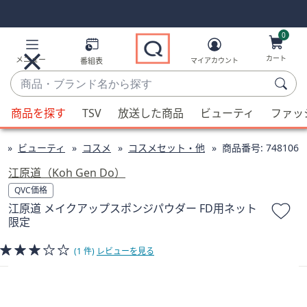
Skip
Skip
Navigation
Navigation
Links
Links2
0
カート
メニュー
番組表
マイアカウント
商
品・
候
ブ
商品を探す
TSV
放送した商品
ビューティ
ファッ
補
ラ
が
ン
ビューティ
コスメ
コスメセット・他
商品番号:
748106
利
ド
用
江原道（Koh Gen Do）
名
可
QVC価格
か
能
江原道 メイクアップスポンジパウダー FD用ネット
ら
な
限定
探
場
す
合、
(1 件)
レビューを見る
上
下
の