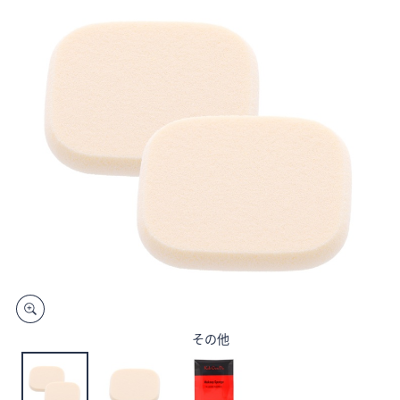
矢
印
キ
ー
ま
た
は
タ
ッ
チ
デ
バ
イ
ス
で
左
その他
右
に