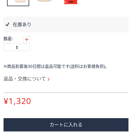
ス
ワ
イ
プ
在庫あり
し
て
数量:
閲
覧
で
き
※商品到着後30日間は返品可能です(送料はお客様負担)。
ま
す。
返品・交換について
削
¥1,320
除
カートに入れる