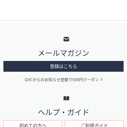
フ
ッ
タ
メールマガジン
ー
メ
登録はこちら
ニ
QVCからのお知らせ登録で500円クーポン
ュ
ー
と
イ
ヘルプ・ガイド
ン
初めての方へ
ご利用ガイド