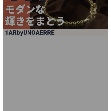
矢
印
キ
ー
ま
た
は
タ
ッ
チ
デ
バ
イ
ス
で
左
右
に