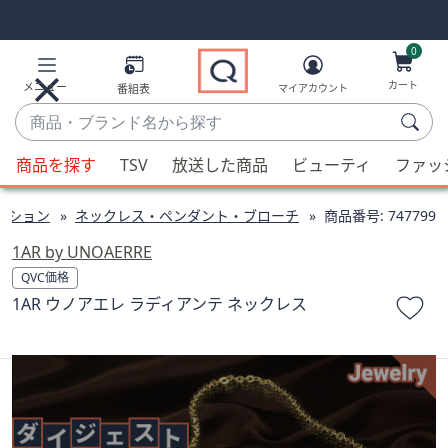
Skip
Skip
Navigation
Navigation
Links
Links2
0
カート
メニュー
番組表
マイアカウント
商
品・
候
ブ
商品を探す
TSV
放送した商品
ビューティ
ファッ
補
ラ
が
ン
クション
ネックレス・ペンダント・ブローチ
商品番号:
747799
利
ド
用
1AR by UNOAERRE
名
可
QVC価格
か
能
1AR ウノアエレ ラディアンテ ネックレス
ら
な
探
場
す
合、
上
下
の