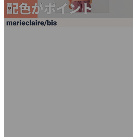
矢
印
キ
ー
ま
た
は
タ
ッ
チ
デ
バ
イ
ス
で
左
右
に