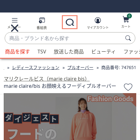
Skip
Skip
Navigation
Navigation
Links
Links2
0
カート
メニュー
番組表
マイアカウント
商
品・
候
ブ
商品を探す
TSV
放送した商品
ビューティ
ファッ
補
ラ
が
ン
ン
レディースファッション
プルオーバー
商品番号:
747651
利
ド
用
マリクレールビス（marie claire bis）
名
可
marie claire/bis お顔映えるフーディプルオーバー
か
能
ら
な
探
場
す
合、
上
下
の