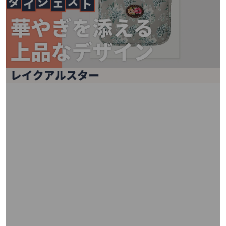
矢
印
キ
ー
ま
た
は
タ
ッ
チ
デ
バ
イ
ス
で
左
右
に