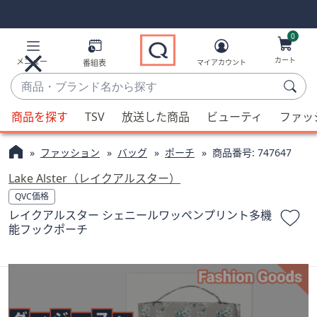
Skip
Skip
Navigation
Navigation
Links
Links2
0
カート
メニュー
番組表
マイアカウント
商
品・
候
ブ
商品を探す
TSV
放送した商品
ビューティ
ファッ
補
ラ
が
ン
ファッション
バッグ
ポーチ
商品番号:
747647
利
ド
用
Lake Alster（レイクアルスター）
名
可
QVC価格
か
能
レイクアルスター シェニールワッペンプリント多機
ら
な
能フックポーチ
探
場
す
合、
上
下
の