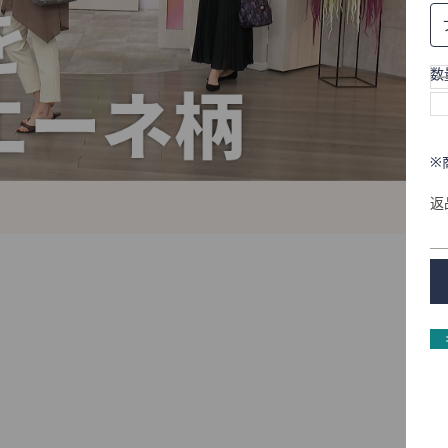
数
※
返