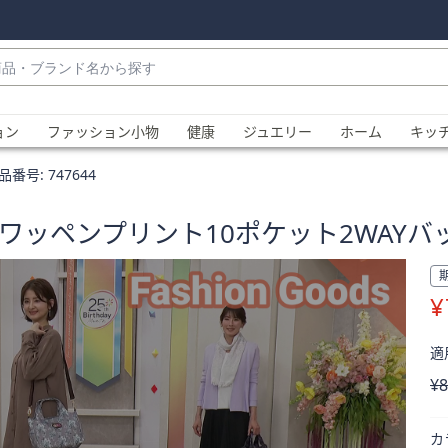
・
ョン
ファッション小物
健康
ジュエリー
ホーム
キッ
品番号:
747644
ワッペンプリント10ポケット2WAYバ
¥
、
適用
削
¥8
カ