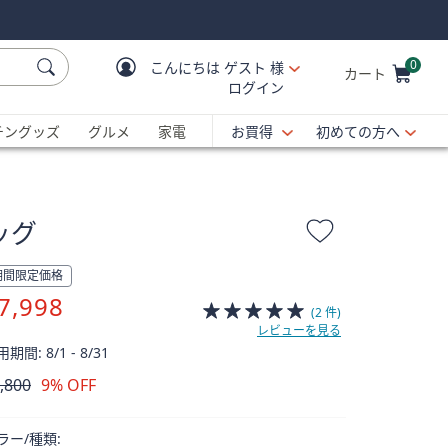
0
こんにちは
ゲスト 様
カート
ログイン
Cart is Empty
C
チングッズ
グルメ
家電
お買得
初めての方へ
ッグ
期間限定価格
7,998
(2 件)
レビューを見る
期間: 8/1 - 8/31
,800
9% OFF
除
ラー/種類: