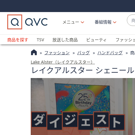
Skip
Skip
Navigation
Navigation
Links
Links2
商
メニュー
番組情報
品
候
ブ
補
ラ
商品を探す
TSV
放送した商品
ビューティ
ファッシ
が
ン
利
ファッション
バッグ
ハンドバッグ
商
ド
用
名
Lake Alster（レイクアルスター）
可
レイクアルスター シェニール
か
能
ら
な
探
場
す
合
上
下
の
矢
印