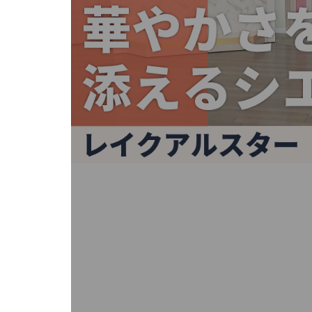
キ
ー
ま
た
は
タ
ッ
チ
デ
バ
イ
ス
で
左
右
に
ス
ワ
イ