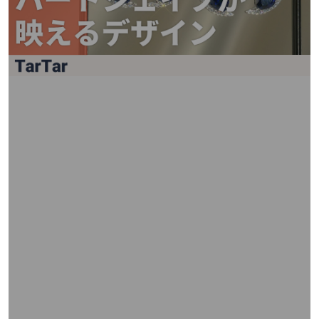
矢
印
キ
ー
ま
た
は
タ
ッ
チ
デ
バ
イ
ス
で
左
右
に