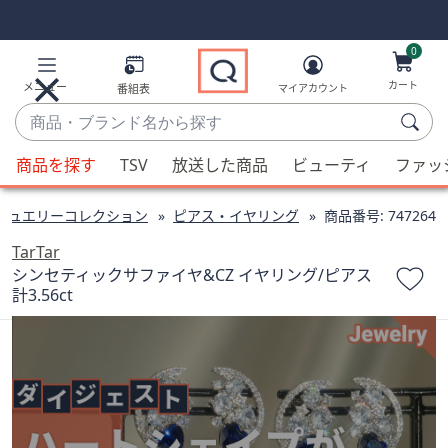
Skip
Skip
Navigation
Navigation
Links
Links2
0
カート
メニュー
番組表
マイアカウント
商
品・
候
ブ
商品を探す
TSV
放送した商品
ビューティ
ファッ
補
ラ
が
ン
ジュエリーコレクション
ピアス・イヤリング
商品番号:
747264
利
ド
用
TarTar
名
可
シンセティックサファイヤ&CZ イヤリング/ピアス
か
計3.56ct
能
ら
な
探
場
す
合、
上
下
の