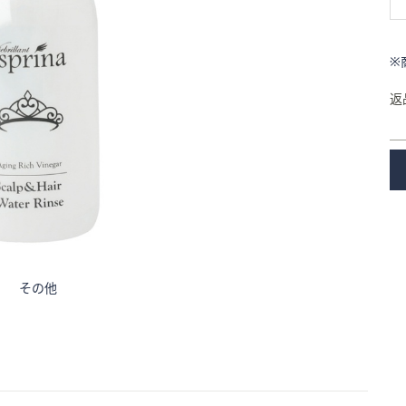
※
返
その他