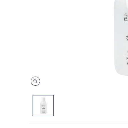
キ
ー
ま
た
は
タ
ッ
チ
デ
バ
イ
ス
で
左
右
に
ス
ワ
イ