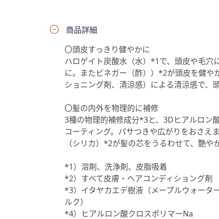
プ
し
商品詳細
て
閲
〇頭皮すっきり健やかに
覧
ハロゲイト炭酸水（水）*1で、頭皮や毛穴
で
に。またビネガー（酢））*2が頭皮を健や
き
ショニング剤、清涼感）による清涼感で、
ま
す
〇髪の内外を物理的に補修
3種の物理的補修成分*3と、3Dヒアルロン
コーティング。パサつきや広がりをおさえま
（シリカ）*2が髪の芯をうるわせて、艶や
*1）溶剤、洗浄剤、皮脂吸着
*2）すべて皮膚・ヘアコンディショング剤
*3）イタヤカエデ樹液（メープルウォータ
ルク）
*4）ヒアルロン酸クロスポリマーNa