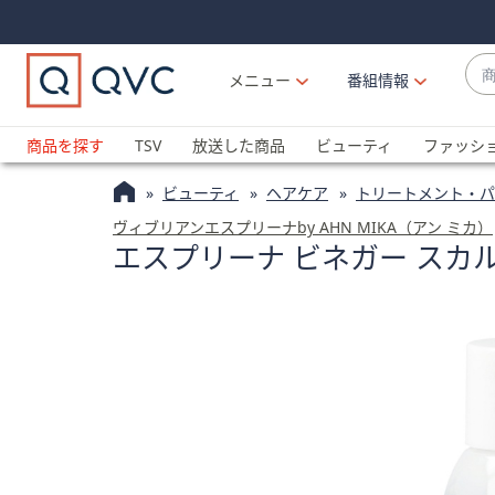
Skip
Skip
Navigation
Navigation
Links
Links2
商
メニュー
番組情報
品
候
ブ
補
ラ
商品を探す
TSV
放送した商品
ビューティ
ファッシ
が
ン
利
ビューティ
ヘアケア
トリートメント・パ
ド
用
名
ヴィブリアンエスプリーナby AHN MIKA（アン ミカ）
可
エスプリーナ ビネガー スカル
か
能
ら
な
探
場
す
合
上
下
の
矢
印