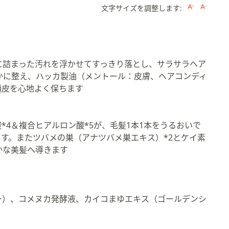
文字サイズを調整します:
に詰まった汚れを浮かせてすっきり落とし、サラサラヘア
かに整え、ハッカ製油（メントール：皮膚、ヘアコンディ
頭皮を心地よく保ちます
。
酸*4＆複合ヒアルロン酸*5が、毛髪1本1本をうるおいで
す。またツバメの巣（アナツバメ巣エキス）*2とケイ素
かな美髪へ導きます
ー）、コメヌカ発酵液、カイコまゆエキス（ゴールデンシ