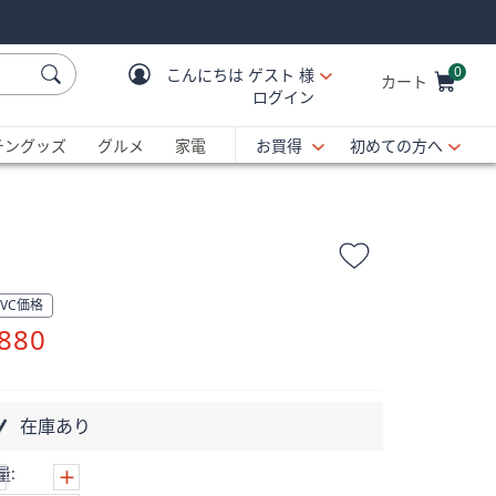
0
こんにちは
ゲスト 様
カート
ログイン
Cart is Empty
C
チングッズ
グルメ
家電
お買得
初めての方へ
QVC価格
削
880
除
在庫あり
量: