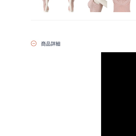
プ
し
て
閲
覧
で
商品詳細
き
ま
す