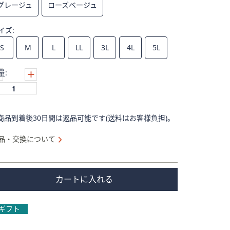
グレージュ
ローズベージュ
イズ:
S
M
L
LL
3L
4L
5L
量:
商品到着後30日間は返品可能です(送料はお客様負担)。
品・交換について
カートに入れる
ギフト