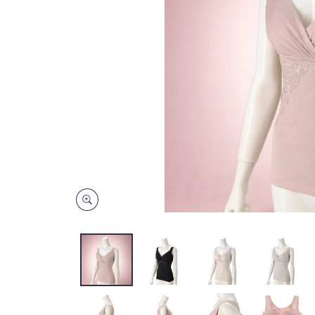
キ
ー
ま
た
は
タ
ッ
チ
デ
バ
イ
ス
で
左
右
に
ス
ワ
イ