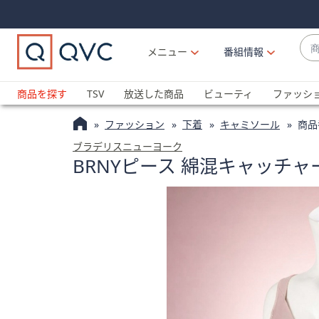
Skip
Skip
Navigation
Navigation
Links
Links2
商
メニュー
番組情報
品
候
ブ
補
ラ
商品を探す
TSV
放送した商品
ビューティ
ファッシ
が
ン
利
ファッション
下着
キャミソール
商品
ド
用
名
ブラデリスニューヨーク
可
BRNYピース 綿混キャッチ
か
能
ら
な
探
場
す
合
上
下
の
矢
印