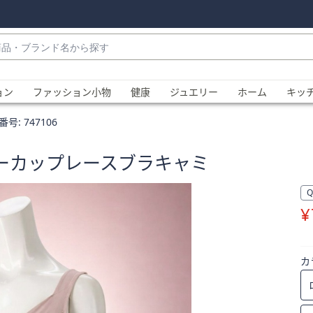
・
ョン
ファッション小物
健康
ジュエリー
ホーム
キッ
番号:
747106
ャーカップレースブラキャミ
¥
、
カ