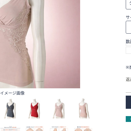
サ
数
※
返
イメージ画像