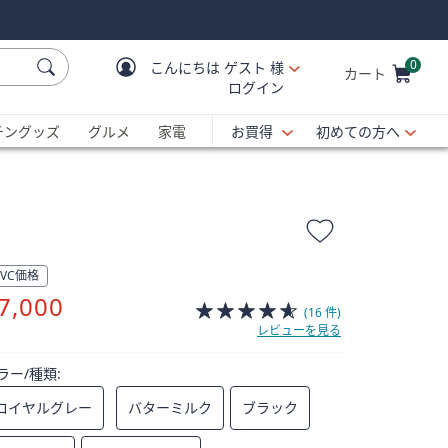
0
こんにちは
ゲスト 様
カート
ログイン
Cart is Empty
C
チングッズ
グルメ
家電
お買得
初めての方へ
QVC価格
削
7,000
(16 件)
除
レビューを見る
ラー/種類:
ロイヤルグレー
バターミルク
ブラック