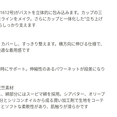
81612号)がバストを立体的に包み込みます。カップの三
ラインをメイク。さらにカップと一体化した“立ち上げ
らしっかり支えます
くカバーし、すっきり整えます。横方向に伸びる仕様で、
快適な着用感です
同時にサポート。伸縮性のあるパワーネットが段差になり
天竺素材
し、綿部分にはスーピマ綿を採用。シアバター、オリーブ
成分とシリコンオイルから成る潤い加工剤で生地をコーテ
さとソフトな柔軟性があり、肌触りが滑らかです