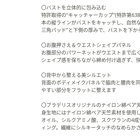
〇バストを立体的に包み込む
特許取得の“キャッチャーカップ”(特許第63
本の縦ラインがバストをキャッチし、自然な
三角パッド”と下側の厚みで、バストを下か
〇お腹押さえ＆ウエストシェイプパネル
お腹部分のパワーネットがウエストまで広
シェイプ感を保ちながら締め付け過ぎず、
〇背中から整える美シルエット
背面のボディメイクパネルで脇肉と腰肉を
やすい部分をフラットに整えます
〇ブラデリスオリジナルのナイロン綿ベア
身生地にはナイロン綿ベア天竺素材を使用
オイル、シルクアミノ酸、スクワランの4
ィング。繊維にシルキータッチのなめらか