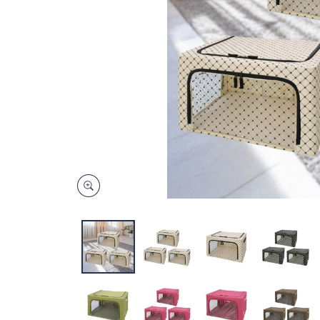
キ
ー
ま
た
は
タ
ッ
チ
デ
バ
イ
ス
で
左
右
に
ス
ワ
イ