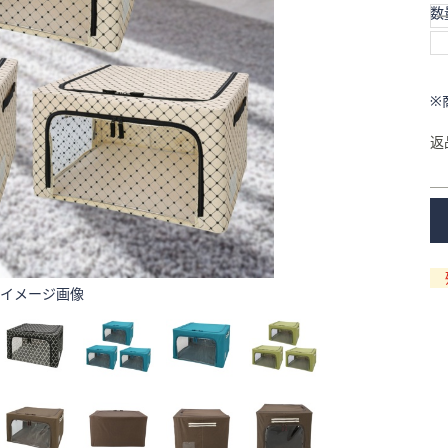
数
※
返
イメージ画像