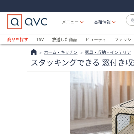
Skip
Skip
Navigation
Navigation
Links
Links2
商
メニュー
番組情報
品
候
ブ
補
ラ
商品を探す
TSV
放送した商品
ビューティ
ファッシ
が
ン
利
ホーム・キッチン
家具・収納・インテリア
ド
用
スタッキングできる 窓付き収納
名
可
か
能
ら
な
探
場
す
合
上
下
の
矢
印