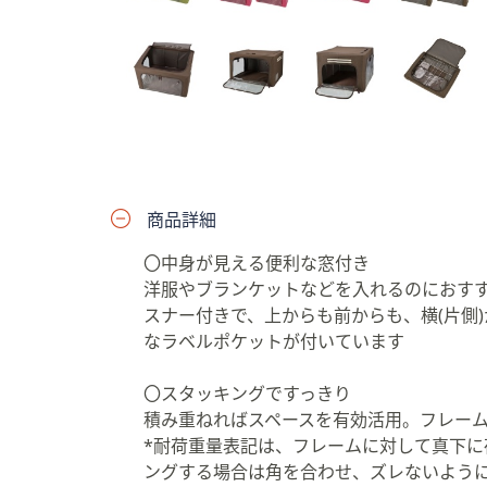
プ
し
て
閲
覧
で
き
ま
商品詳細
す
〇中身が見える便利な窓付き
洋服やブランケットなどを入れるのにおすす
スナー付きで、上からも前からも、横(片側)
なラベルポケットが付いています
〇スタッキングですっきり
積み重ねればスペースを有効活用。フレーム部
*耐荷重量表記は、フレームに対して真下に
ングする場合は角を合わせ、ズレないよう