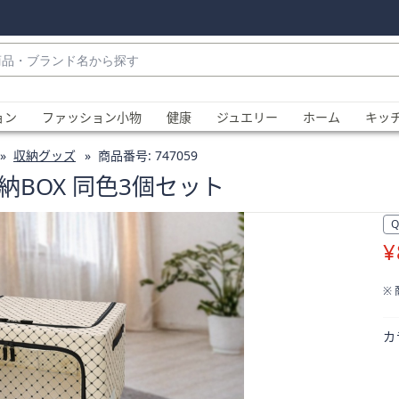
・
ョン
ファッション小物
健康
ジュエリー
ホーム
キッ
収納グッズ
商品番号:
747059
BOX 同色3個セット
¥
、
※
カ