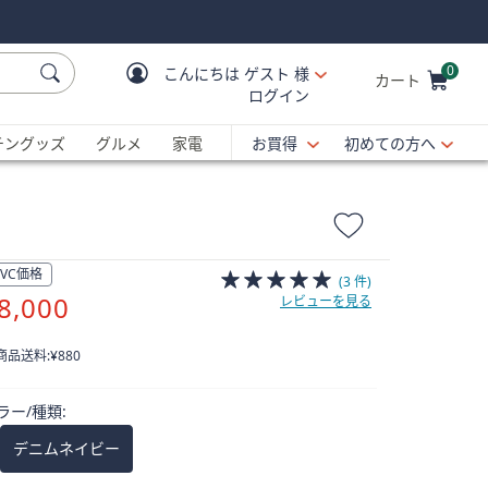
0
こんにちは
ゲスト 様
カート
ログイン
Cart is Empty
C
チングッズ
グルメ
家電
お買得
初めての方へ
QVC価格
(3 件)
削
8,000
レビューを見る
除
 商品送料:
¥880
ラー/種類:
デニムネイビー